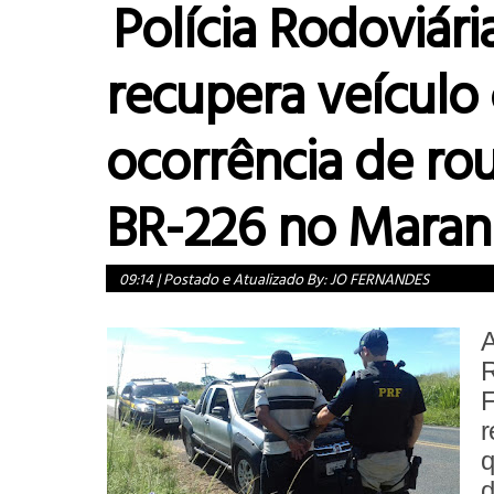
Polícia Rodoviári
recupera veículo
ocorrência de ro
BR-226 no Mara
09:14
|
Postado e Atualizado By:
JO FERNANDES
A
R
F
r
q
d