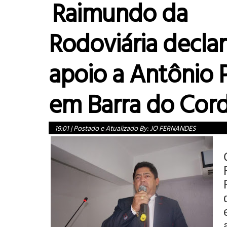
Raimundo da
Rodoviária decla
apoio a Antônio P
em Barra do Cor
19:01
|
Postado e Atualizado By:
JO FERNANDES