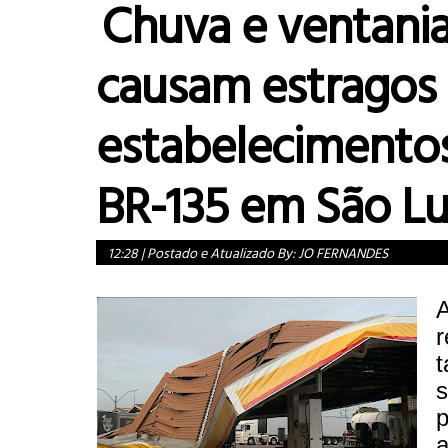
Chuva e ventani
causam estragos
estabelecimento
BR-135 em São Lu
12:28
|
Postado e Atualizado By:
JO FERNANDES
r
t
s
a