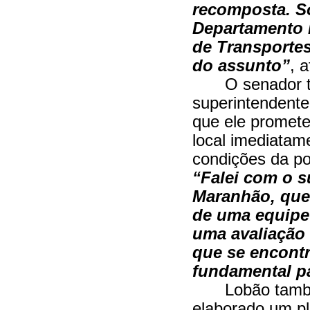
recomposta. So
Departamento N
de Transportes
do assunto”
, 
O senador 
superintendente
que ele promete
local imediatame
condições da po
“Falei com o s
Maranhão, que 
de uma equipe
uma avaliação 
que se encontr
fundamental p
Lobão tamb
elaborado um pl