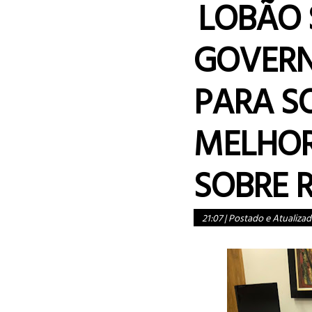
LOBÃO 
GOVERN
PARA SO
MELHOR
SOBRE 
21:07
|
Postado e Atualizad