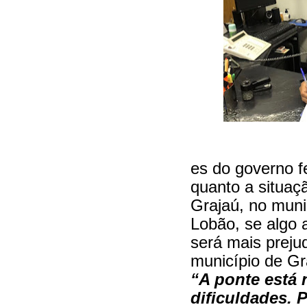
es do governo f
quanto a situaç
Grajaú, no muni
Lobão, se algo
será mais preju
município de Gr
“A ponte está
dificuldades. P