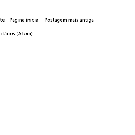
te
Página inicial
Postagem mais antiga
ntários (Atom)