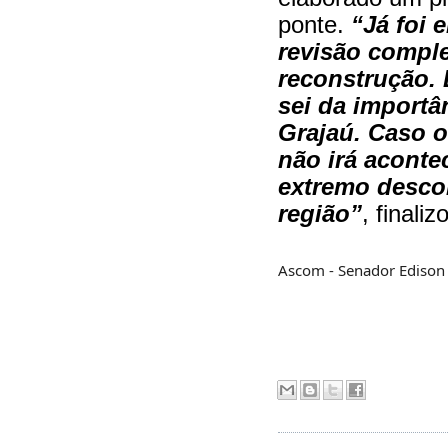
ponte.
“Já foi
revisão complet
reconstrução.
sei da importâ
Grajaú. Caso o
não irá aconte
extremo descon
região”
, finaliz
Ascom - Senador Edison