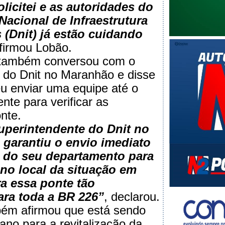
licitei e as autoridades do
acional de Infraestrutura
 (Dnit) já estão cuidando
afirmou Lobão.
também conversou com o
 do Dnit no Maranhão e disse
u enviar uma equipe até o
nte para verificar as
nte.
uperintendente do Dnit no
garantiu o envio imediato
 do seu departamento para
no local da situação em
a essa ponte tão
ara toda a BR 226”
, declarou.
ém afirmou que está sendo
ano para a revitalização da