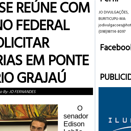
SE REÚNE COM
JO DIVULGAÇÕES,
O FEDERAL
BURITICUPU-MA:
jodivulgacoes@ho
(098)98114-8097
LICITAR
Faceboo
IAS EM PONTE
RIO GRAJAÚ
PUBLICI
o By:
JO FERNANDES
O
senador
Edison