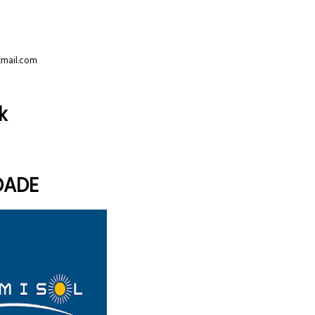
tmail.com
k
DADE