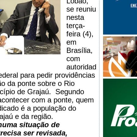
Lobão,
se reuniu
nesta
terça-
feira (4),
em
Brasília,
com
autoridad
ederal para pedir providências
ão da ponte sobre o Rio
cípio de Grajaú.
Segundo
 acontecer com a ponte, quem
dicado é a população do
ajaú e da região.
 numa situação de
recisa ser revisada,