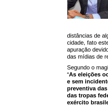
distâncias de a
cidade, fato es
apuração devido
das mídias de r
Segundo o magi
“
As eleições o
e sem incident
preventiva das 
das tropas fed
exército brasil