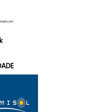
tmail.com
k
DADE