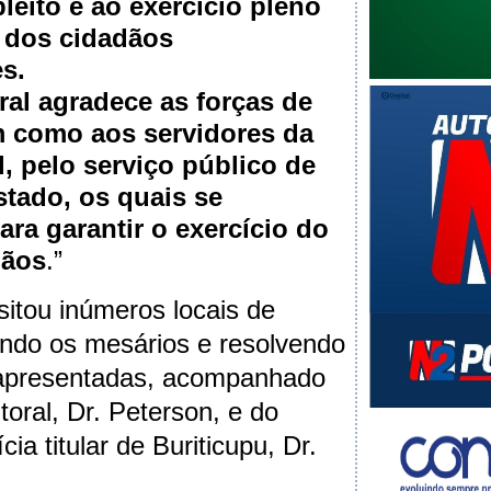
leito e ao exercício pleno
 dos cidadãos
es.
oral agradece as forças de
 como aos servidores da
al, pelo serviço público de
stado, os quais se
a garantir o exercício do
dãos
.”
sitou inúmeros locais de
ando os mesários e resolvendo
 apresentadas, acompanhado
toral, Dr. Peterson, e do
ia titular de Buriticupu, Dr.