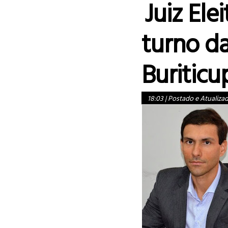
Juiz Elei
turno d
Buriticu
18:03
|
Postado e Atualiza