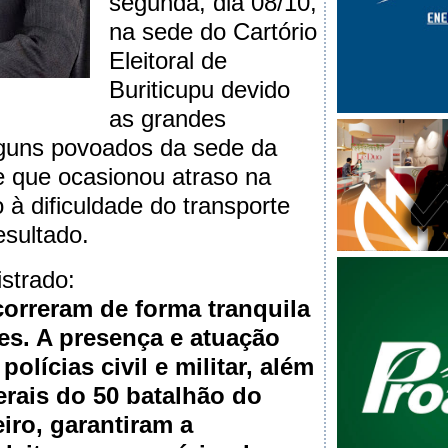
segunda, dia 08/10,
na sede do Cartório
Eleitoral de
Buriticupu devido
as grandes
lguns povoados da sede da
te que ocasionou atraso na
 à dificuldade do transporte
esultado.
strado:
correram de forma tranquila
es. A presença e atuação
polícias civil e militar, além
erais do 50 batalhão do
eiro, garantiram a