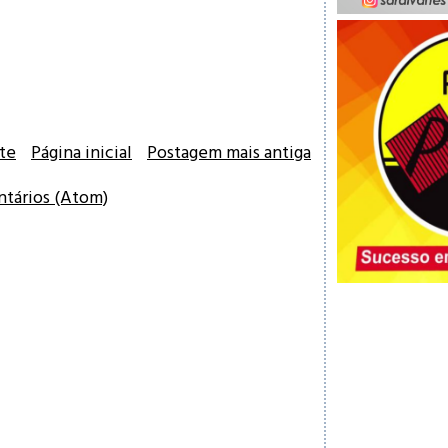
te
Página inicial
Postagem mais antiga
ntários (Atom)