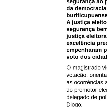
segurança ao p
da democracia
buriticupuens
A justiça eleit
segurança bem
justiça eleitor
excelência pre
empenharam par
voto dos cida
O magistrado vi
votação, orient
as ocorrências
do promotor elei
delegado de políc
Diogo.