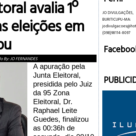
toral avalia 1º
JO DIVULGAÇÕES,
as eleições em
BURITICUPU-MA:
jodivulgacoes@ho
(098)98114-8097
pu
Faceboo
do By:
JO FERNANDES
A apuração pela
Junta Eleitoral,
PUBLICI
presidida pelo Juiz
da 95 Zona
Eleitoral, Dr.
Raphael Leite
Guedes, finalizou
as 00:36h de