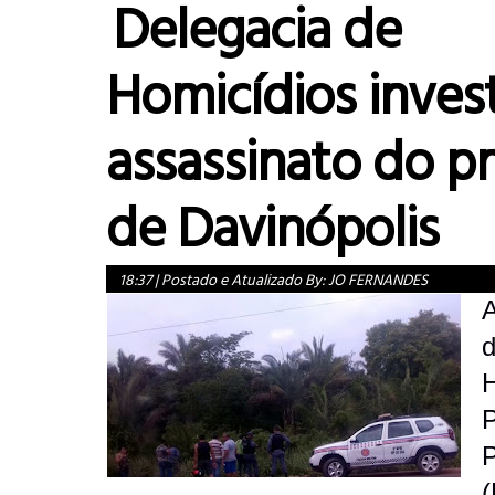
Delegacia de
Homicídios inves
assassinato do pr
de Davinópolis
18:37
|
Postado e Atualizado By:
JO FERNANDES
A
H
P