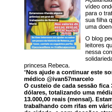
vídeo ond
para o tr
sua filha 
uma doenç
O blog pe
leitores q
nessa cor
solidaried
princesa Rebeca.
“
Nos ajude a continuar este s
médico @ivan57marcelo
O custeio de cada sessão fica 
dólares, totalizando uma médi
13.000,00 reais (mensal). Esta
trabalhando com rifas em vári