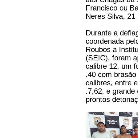
Francisco ou Ba
Neres Silva, 21
Durante a defla
coordenada pel
Roubos a Instit
(SEIC), foram a
calibre 12, um f
.40 com brasão
calibres, entre e
.7,62, e grande
prontos detonaç