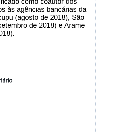
tificado como coautor dos
os às agências bancárias da
icupu (agosto de 2018), São
setembro de 2018) e Arame
018).
tário