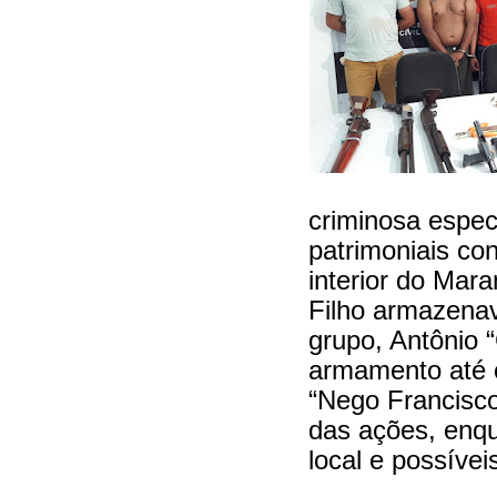
criminosa espec
patrimoniais con
interior do Mar
Filho armazenav
grupo, Antônio 
armamento até o
“Nego Francisco
das ações, enq
local e possívei