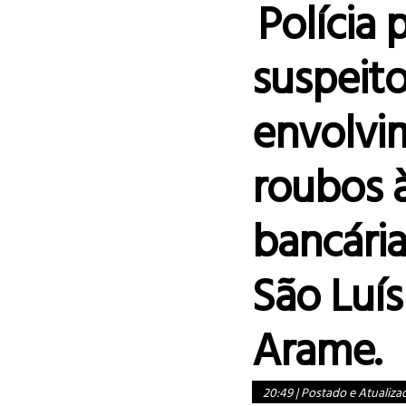
Polícia
suspeit
envolvi
roubos 
bancária
São Luí
Arame.
20:49
|
Postado e Atualiza