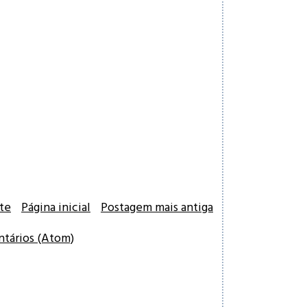
te
Página inicial
Postagem mais antiga
ntários (Atom)