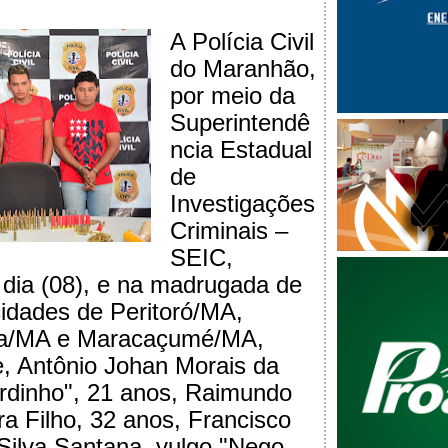
A Polícia Civil
do Maranhão,
por meio da
Superintendê
ncia Estadual
de
Investigações
Criminais –
SEIC,
dia (08), e na madrugada de
cidades de Peritoró/MA,
ra/MA e Maracaçumé/MA,
, Antônio Johan Morais da
ordinho", 21 anos, Raimundo
ra Filho, 32 anos, Francisco
Silva Santana, vulgo "Nego