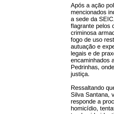
Após a ação poli
mencionados ind
a sede da SEIC
flagrante pelos
criminosa armad
fogo de uso rest
autuação e exp
legais e de pra
encaminhados a
Pedrinhas, onde
justiça.
Ressaltando qu
Silva Santana, 
responde a proc
homicídio, tenta