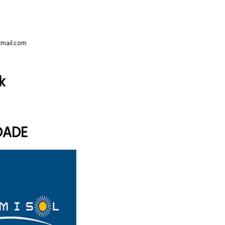
tmail.com
k
DADE