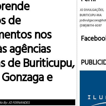
 prende
JO DIVULGAÇÕES,
os de
BURITICUPU-MA:
jodivulgacoes@ho
(098)98114-8097
mentos nos
Faceboo
às agências
s de Buriticupu,
PUBLICI
s Gonzaga e
do By:
JO FERNANDES