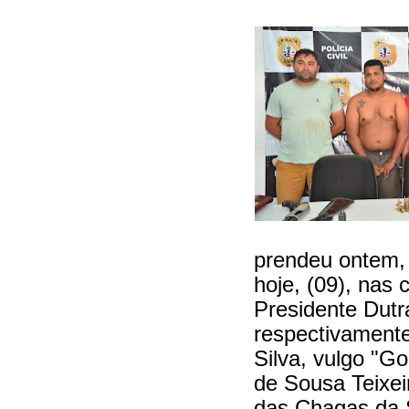
prendeu ontem, 
hoje, (09), nas 
Presidente Dut
respectivamente
Silva, vulgo "G
de Sousa Teixei
das Chagas da 