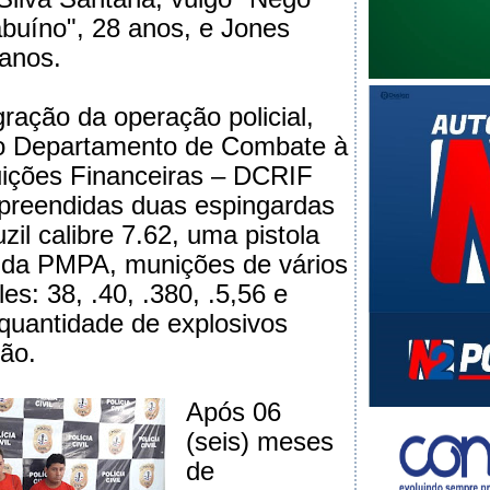
buíno", 28 anos, e Jones
 anos.
gração da operação policial,
o Departamento de Combate à
uições Financeiras – DCRIF
preendidas duas espingardas
uzil calibre 7.62, uma pistola
 da PMPA, munições de vários
les: 38, .40, .380, .5,56 e
 quantidade de explosivos
ão.
Após 06
(seis) meses
de