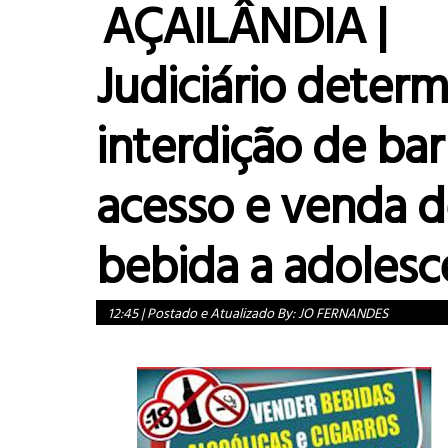
AÇAILÂNDIA |
Judiciário determ
interdição de bar
acesso e venda d
bebida a adolesc
12:45
|
Postado e Atualizado By:
JO FERNANDES