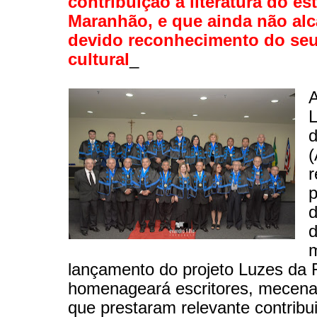
contribuição à literatura do e
Maranhão, e que ainda não al
devido reconhecimento do seu
cultural
_
L
d
(
r
p
d
d
m
lançamento do projeto Luzes da R
homenageará escritores, mecenas
que prestaram relevante contribu