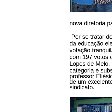
nova diretoria p
Por se tratar d
da educação ele
votação tranqui
com 197 votos 
Lopes de Melo, f
categoria e
subs
professor Eliés
de um excelente
sindicato.