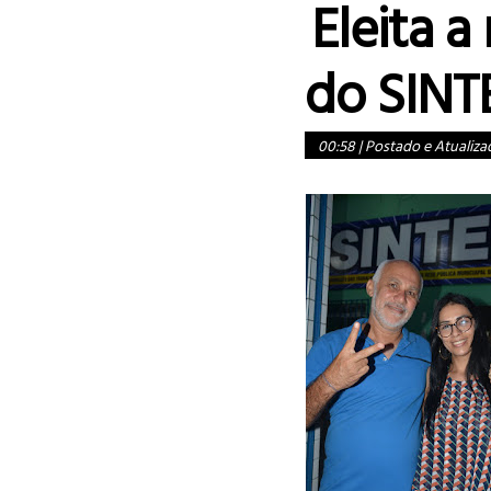
Eleita a
do SINT
00:58
|
Postado e Atualiza