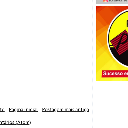
te
Página inicial
Postagem mais antiga
ntários (Atom)