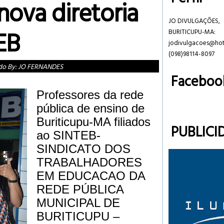
 nova diretoria
JO DIVULGAÇÕES,
EB
BURITICUPU-MA:
jodivulgacoes@ho
(098)98114-8097
do By:
JO FERNANDES
Faceboo
Professores da rede
pública de ensino de
Buriticupu-MA filiados
PUBLICI
ao SINTEB-
SINDICATO DOS
TRABALHADORES
EM EDUCACAO DA
REDE PÚBLICA
MUNICIPAL DE
BURITICUPU –