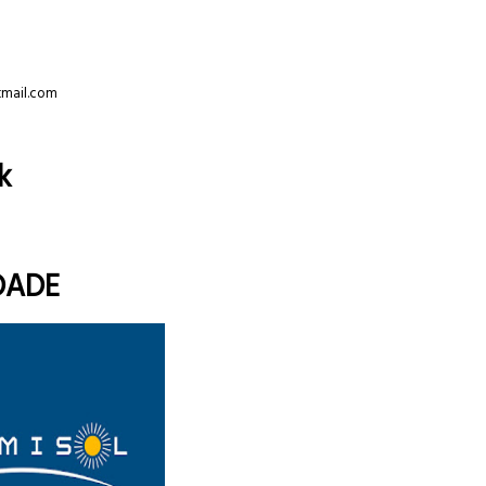
tmail.com
k
DADE