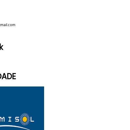
tmail.com
k
DADE