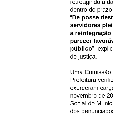
retroagindo a d
dentro do prazo
“
De posse dest
servidores ple
a reintegração
parecer favorá
público
”, expl
de justiça.
Uma Comissão P
Prefeitura verif
exerceram cargo
novembro de 201
Social do Munic
dos denunciados