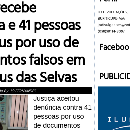
 recebe
JO DIVULGAÇÕES,
a e 41 pessoas
BURITICUPU-MA:
jodivulgacoes@ho
(098)98114-8097
us por uso de
Faceboo
tos falsos em
us das Selvas
PUBLICI
do By:
JO FERNANDES
Justiça aceitou
denúncia contra 41
pessoas por uso
de documentos