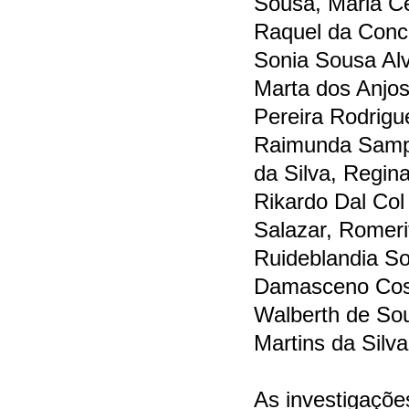
Sousa, Maria Ce
Raquel da Conc
Sonia Sousa Alv
Marta dos Anjos
Pereira Rodrig
Raimunda Sampa
da Silva, Regin
Rikardo Dal Col
Salazar, Romeri
Ruideblandia So
Damasceno Cost
Walberth de So
Martins da Silva
As investigações