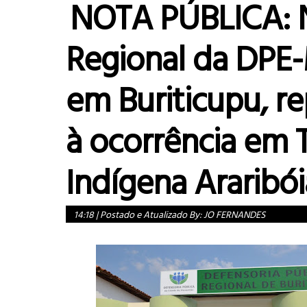
NOTA PÚBLICA: 
Regional da DPE
em Buriticupu, r
à ocorrência em 
Indígena Araribói
14:18
|
Postado e Atualizado By:
JO FERNANDES