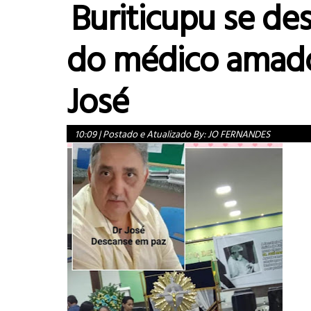
Buriticupu se de
do médico amado
José
10:09
|
Postado e Atualizado By:
JO FERNANDES