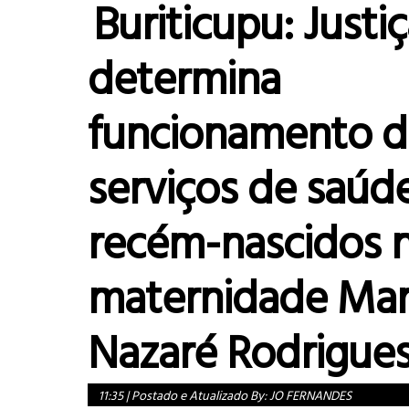
Buriticupu: Justi
determina
funcionamento d
serviços de saúd
recém-nascidos 
maternidade Mar
Nazaré Rodrigues
11:35
|
Postado e Atualizado By:
JO FERNANDES