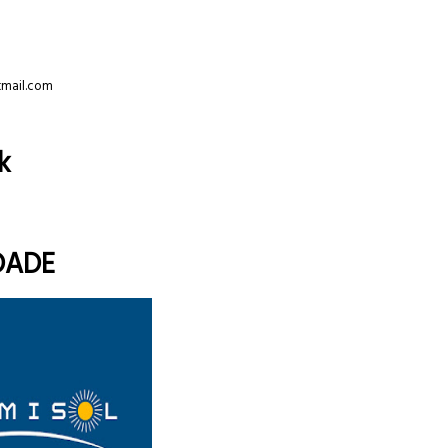
tmail.com
k
DADE