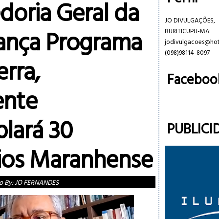
doria Geral da
JO DIVULGAÇÕES,
lança Programa
BURITICUPU-MA:
jodivulgacoes@ho
(098)98114-8097
rra,
Faceboo
ente
lará 30
PUBLICI
ios Maranhense
o By:
JO FERNANDES