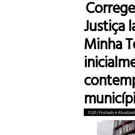
Correge
Justiça 
Minha Te
inicialm
contemp
municíp
11:20
|
Postado e Atualizad