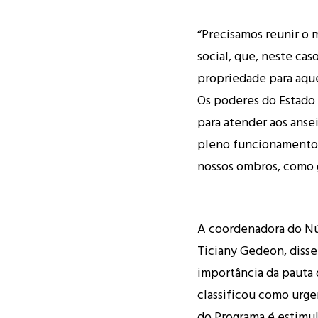
“Precisamos reunir o m
social, que, neste cas
propriedade para aque
Os poderes do Estado
para atender aos anse
pleno funcionamento.
nossos ombros, como g
A coordenadora do Núc
Ticiany Gedeon, disse 
importância da pauta d
classificou como urge
do Programa é estimula