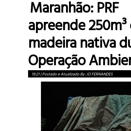
Maranhão: PRF
apreende 250m³
madeira nativa d
Operação Ambient
19:21
|
Postado e Atualizado By:
JO FERNANDES