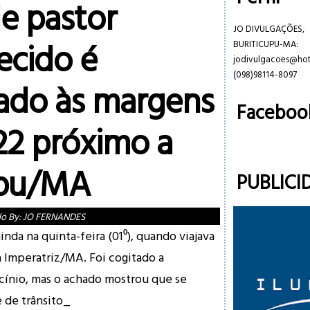
e pastor
JO DIVULGAÇÕES,
ecido é
BURITICUPU-MA:
jodivulgacoes@ho
(098)98114-8097
ado às margens
Faceboo
22 próximo a
upu/MA
PUBLICI
do By:
JO FERNANDES
nda na quinta-feira (01⁰), quando viajava
 Imperatriz/MA. Foi cogitado a
ocínio, mas o achado mostrou que se
 de trânsito_