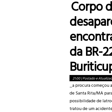
Corpo d
desapar
encontr
da BR-2
Buritic
21:00
|
Postado e Atualiza
_a procura começou ai
de Santa Rita/MA para
possibilidade de latr
tratou de um acidente