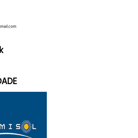
tmail.com
k
DADE