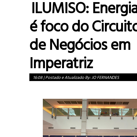
ILUMISO: Energia
é foco do Circuit
de Negócios em
Imperatriz
16:08
|
Postado e Atualizado By:
JO FERNANDES