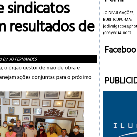
sindicatos
JO DIVULGAÇÕES,
m resultados de
BURITICUPU-MA:
jodivulgacoes@ho
(098)98114-8097
Faceboo
o By:
JO FERNANDES
, o órgão gestor de mão de obra e
planejam ações conjuntas para o próximo
PUBLICI