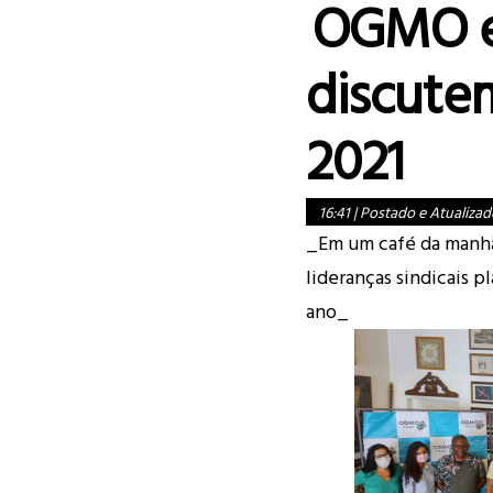
OGMO e 
discute
2021
16:41
|
Postado e Atualizad
_Em um café da manhã
lideranças sindicais 
ano_