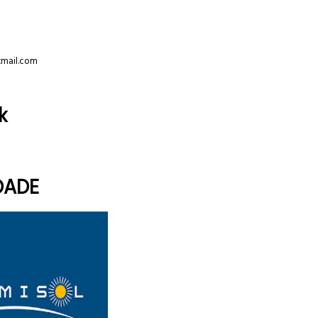
tmail.com
k
DADE