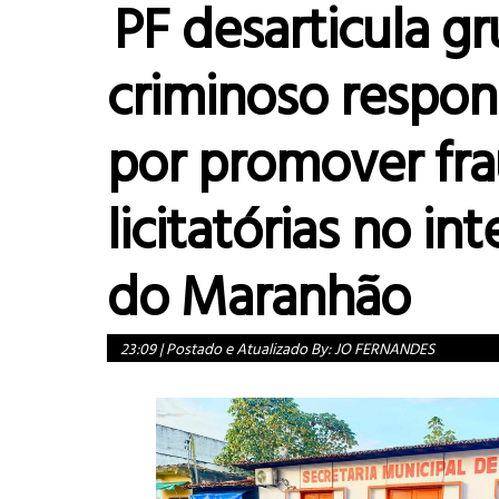
PF desarticula g
criminoso respon
por promover fr
licitatórias no int
do Maranhão
23:09
|
Postado e Atualizado By:
JO FERNANDES