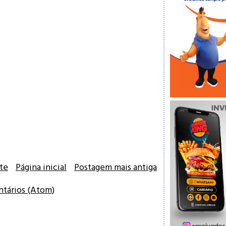
te
Página inicial
Postagem mais antiga
ntários (Atom)