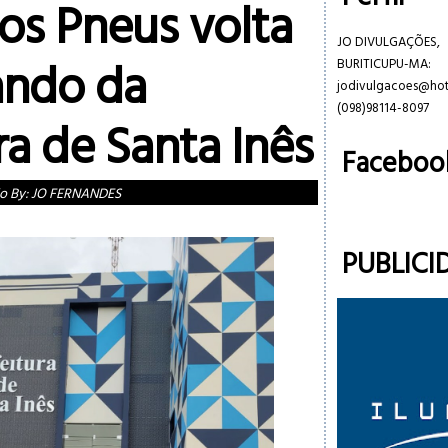
dos Pneus volta
JO DIVULGAÇÕES,
ando da
BURITICUPU-MA:
jodivulgacoes@ho
(098)98114-8097
ra de Santa Inês
Faceboo
o By:
JO FERNANDES
PUBLICI