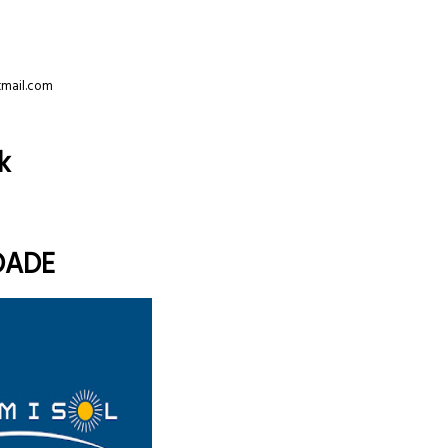
tmail.com
k
DADE