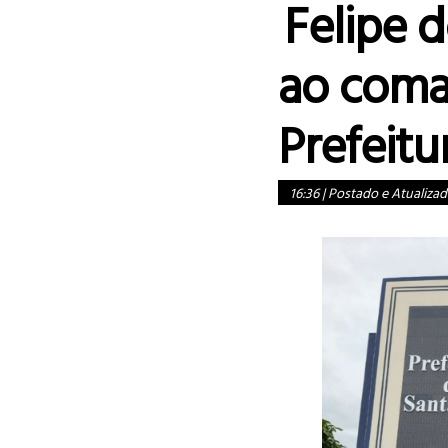
Felipe 
ao com
Prefeitu
16:36
|
Postado e Atualizad