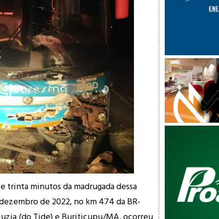
 e trinta minutos da madrugada dessa
e dezembro de 2022, no km 474 da BR-
uzia (do Tide) e Buriticupu/MA, ocorreu