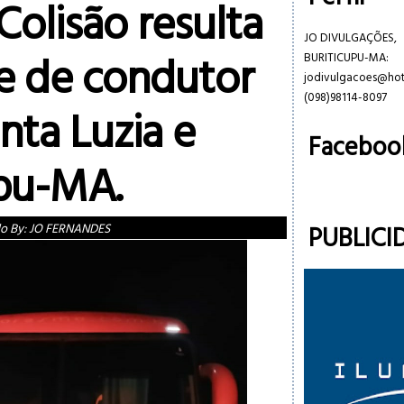
Colisão resulta
JO DIVULGAÇÕES,
e de condutor
BURITICUPU-MA:
jodivulgacoes@ho
(098)98114-8097
nta Luzia e
Faceboo
upu-MA.
PUBLICI
do By:
JO FERNANDES