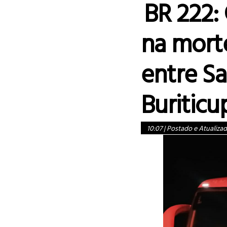
BR 222: 
na mort
entre Sa
Buritic
10:07
|
Postado e Atualiza