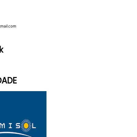
tmail.com
k
DADE