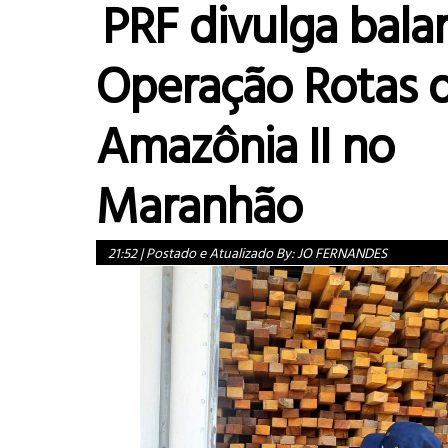
PRF divulga bala
Operação Rotas 
Amazônia II no
Maranhão
21:52
|
Postado e Atualizado By:
JO FERNANDES