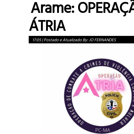
Arame: OPERAÇ
ÁTRIA
17:05
|
Postado e Atualizado By:
JO FERNANDES