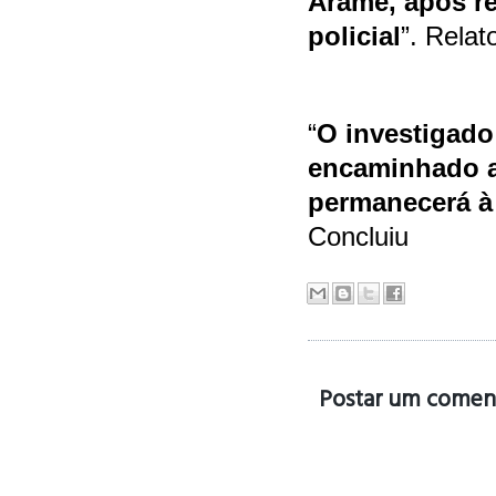
Arame, após r
policial
”. Rela
“
O investigado 
encaminhado a
permanecerá à 
Concluiu
Postar um comen