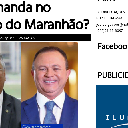
anda no
JO DIVULGAÇÕES,
 do Maranhão?
BURITICUPU-MA:
jodivulgacoes@ho
(098)98114-8097
do By:
JO FERNANDES
Faceboo
PUBLICI