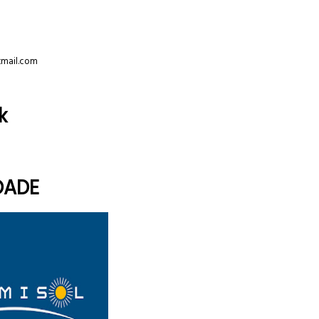
tmail.com
k
DADE