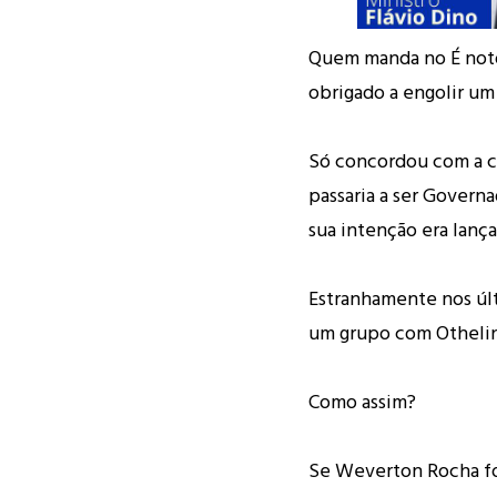
Quem manda no É notó
obrigado a engolir um
Só concordou com a c
passaria a ser Govern
sua intenção era lança
Estranhamente nos úl
um grupo com Otheli
Como assim?
Se Weverton Rocha foi