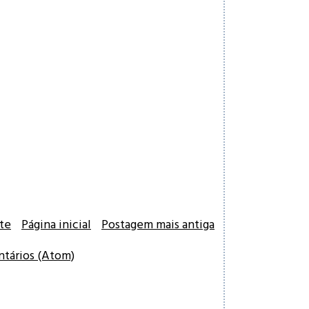
te
Página inicial
Postagem mais antiga
ntários (Atom)