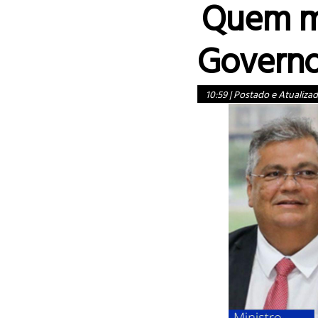
Quem m
Governo
10:59
|
Postado e Atualiza