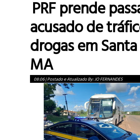
PRF prende pass
acusado de tráfi
drogas em Santa 
MA
08:06
|
Postado e Atualizado By:
JO FERNANDES