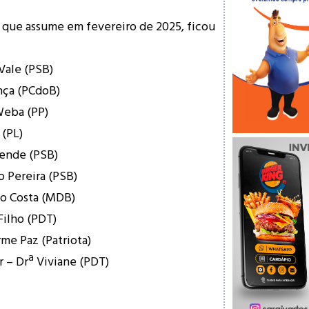
 que assume em fevereiro de 2025, ficou
Vale (PSB)
nça (PCdoB)
Weba (PP)
 (PL)
zende (PSB)
o Pereira (PSB)
to Costa (MDB)
Filho (PDT)
rme Paz (Patriota)
 – Drª Viviane (PDT)