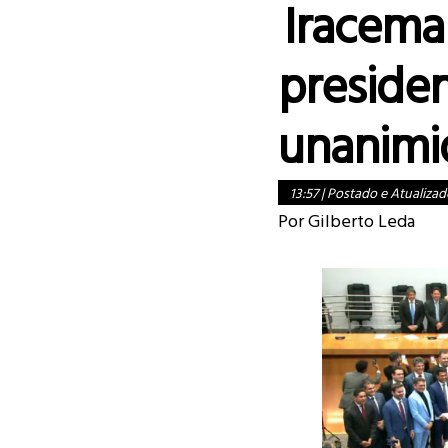
Iracema 
preside
unanimi
13:57
|
Postado e Atualizad
Por Gilberto Leda