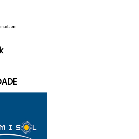
tmail.com
k
DADE