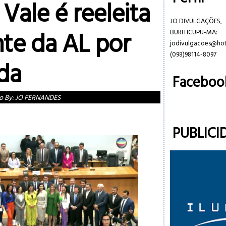
Vale é reeleita
JO DIVULGAÇÕES,
nte da AL por
BURITICUPU-MA:
jodivulgacoes@ho
(098)98114-8097
da
Faceboo
o By:
JO FERNANDES
PUBLICI