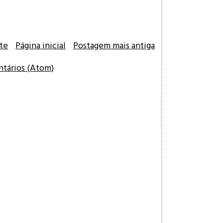
te
Página inicial
Postagem mais antiga
ntários (Atom)