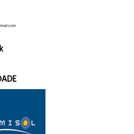
tmail.com
k
DADE