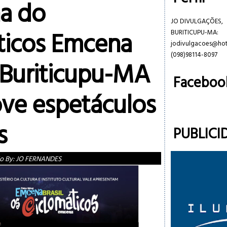
a do
JO DIVULGAÇÕES,
ticos Emcena
BURITICUPU-MA:
jodivulgacoes@ho
(098)98114-8097
 Buriticupu-MA
Faceboo
ve espetáculos
s
PUBLICI
o By:
JO FERNANDES