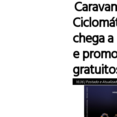
Caravan
Ciclomá
chega a
e promo
gratuito
16:36
|
Postado e Atualizad