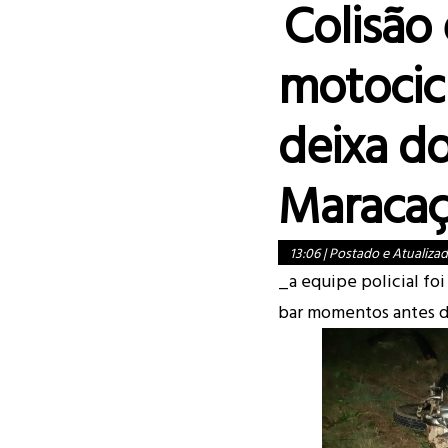
Colisão
motocicl
deixa d
Maraca
13:06
|
Postado e Atualiza
_a equipe policial fo
bar momentos antes 