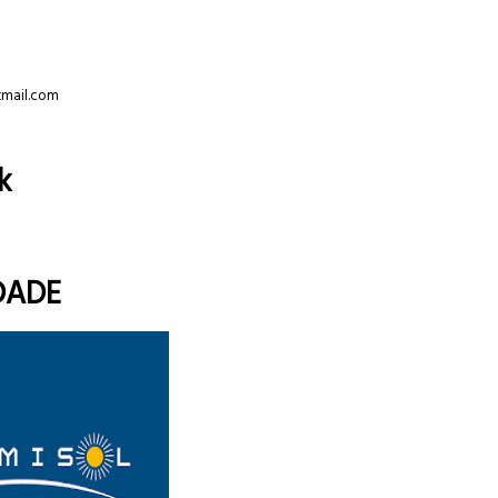
tmail.com
k
DADE