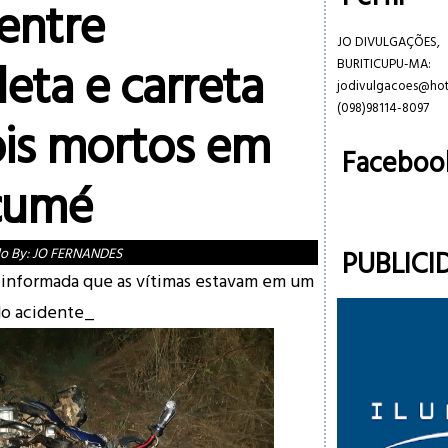
 entre
JO DIVULGAÇÕES,
eta e carreta
BURITICUPU-MA:
jodivulgacoes@ho
(098)98114-8097
ois mortos em
Faceboo
çumé
PUBLICI
do By:
JO FERNANDES
i informada que as vítimas estavam em um
do acidente_