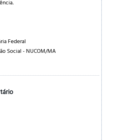
ência.
ária Federal
ção Social - NUCOM/MA
tário