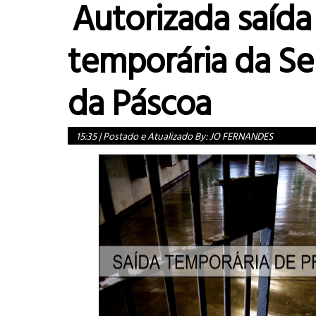
Autorizada saída
temporária da S
da Páscoa
15:35
|
Postado e Atualizado By:
JO FERNANDES