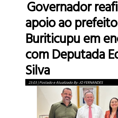
Governador reaf
apoio ao prefeito
Buriticupu em en
com Deputada E
Silva
23:03
|
Postado e Atualizado By:
JO FERNANDES