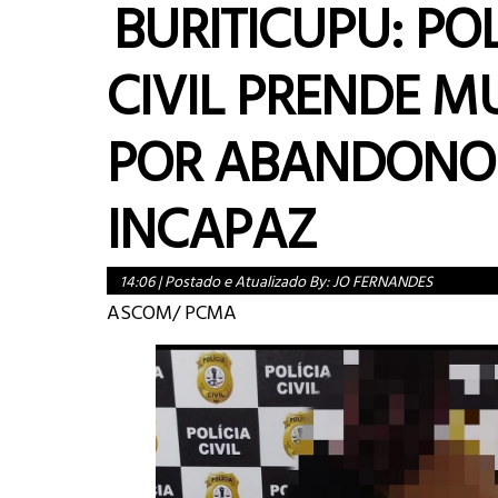
BURITICUPU: POL
CIVIL PRENDE M
POR ABANDONO
INCAPAZ
14:06
|
Postado e Atualizado By:
JO FERNANDES
ASCOM/ PCMA