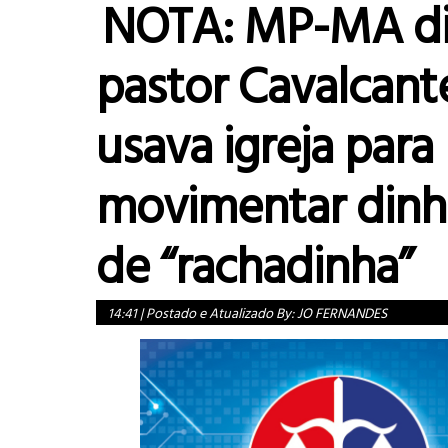
NOTA: MP-MA di
pastor Cavalcant
usava igreja para
movimentar dinh
de “rachadinha”
14:41
|
Postado e Atualizado By:
JO FERNANDES