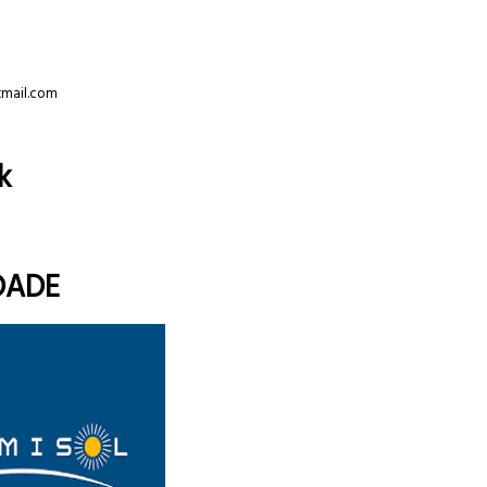
tmail.com
k
DADE