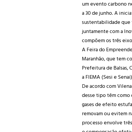
um evento carbono neu
a 30 de junho. A inici
sustentabilidade que 
juntamente com a Ino
compõem os três eixo
A Feira do Empreende
Maranhão, que tem co
Prefeitura de Balsas,
a FIEMA (Sesi e Senai)
De acordo com Vilena
desse tipo têm como 
gases de efeito estuf
removam ou evitem na
processo envolve trê
e compensação efetiv