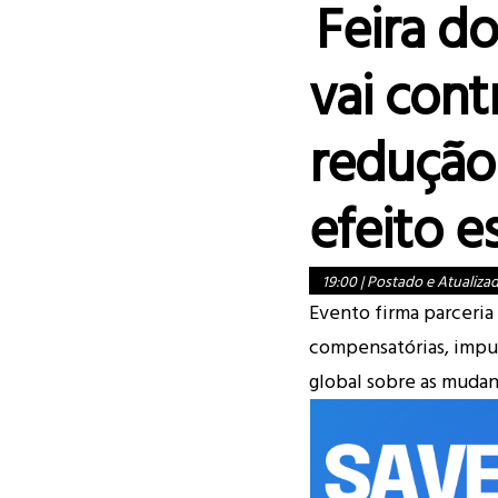
Feira d
vai cont
redução
efeito e
19:00
|
Postado e Atualiza
Evento firma parceri
compensatórias, impu
global sobre as mudan