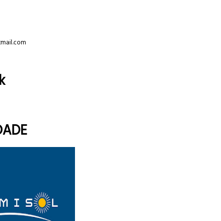
tmail.com
k
DADE