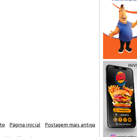
te
Página inicial
Postagem mais antiga