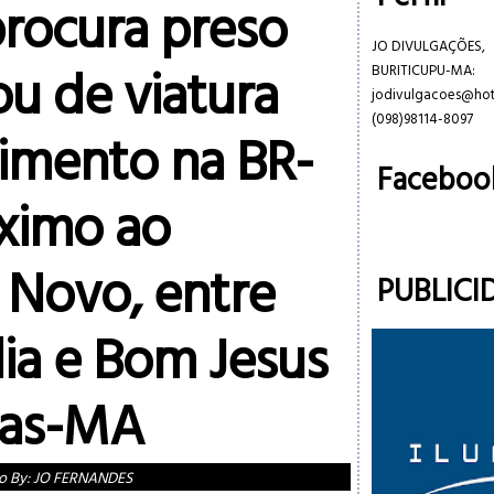
procura preso
JO DIVULGAÇÕES,
u de viatura
BURITICUPU-MA:
jodivulgacoes@ho
(098)98114-8097
mento na BR-
Faceboo
óximo ao
 Novo, entre
PUBLICI
ia e Bom Jesus
vas-MA
o By:
JO FERNANDES