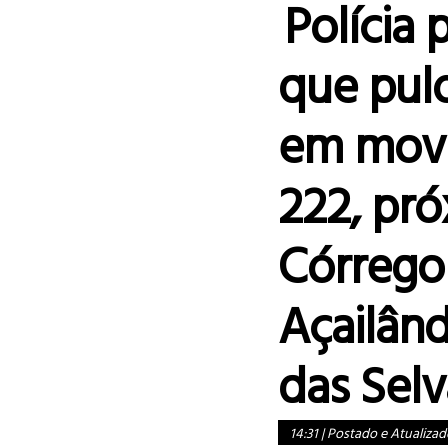
Polícia 
que pulo
em movi
222, pr
Córrego
Açailând
das Sel
14:31
|
Postado e Atualizad