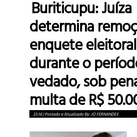
Buriticupu: Juíza
determina remoç
enquete eleitoral
durante o períod
vedado, sob pen
multa de R$ 50.0
23:16
|
Postado e Atualizado By:
JO FERNANDES