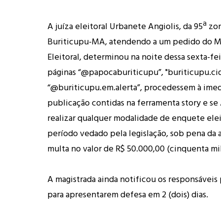
A juíza eleitoral Urbanete Angiolis, da 95ª zo
Buriticupu-MA, atendendo a um pedido do Mi
Eleitoral, determinou na noite dessa sexta-feir
páginas “@papocaburiticupu”, "buriticupu.ci
“@buriticupu.em.alerta”, procedessem à imed
publicação contidas na ferramenta story e
realizar qualquer modalidade de enquete elei
período vedado pela legislação, sob pena da 
multa no valor de R$ 50.000,00 (cinquenta mil 
A magistrada ainda notificou os responsáveis 
para apresentarem defesa em 2 (dois) dias.