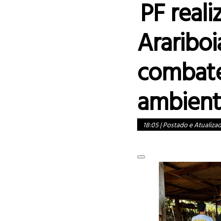
PF real
Arariboi
combate
ambient
18:05
|
Postado e Atualiza