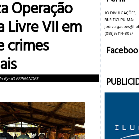
iza Operação
JO DIVULGAÇÕES,
a Livre VII em
BURITICUPU-MA:
jodivulgacoes@ho
(098)98114-8097
 crimes
Faceboo
ais
PUBLICI
do By:
JO FERNANDES