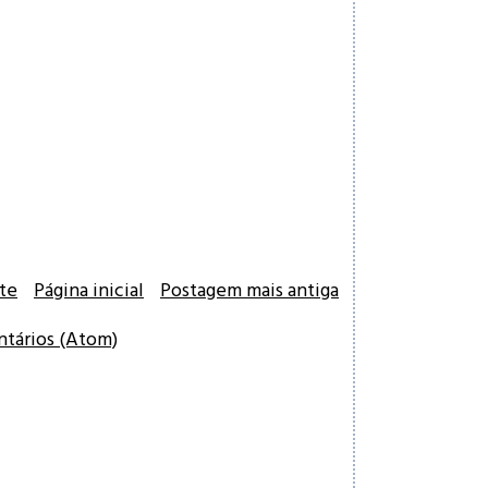
te
Página inicial
Postagem mais antiga
ntários (Atom)