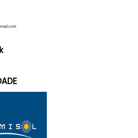
tmail.com
k
DADE