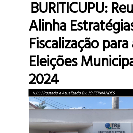
BURITICUPU: Reu
Alinha Estratégia
Fiscalização para 
Eleições Municipa
2024
11:03
|
Postado e Atualizado By:
JO FERNANDES