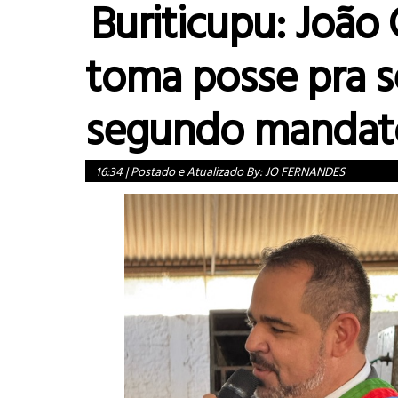
Buriticupu: João 
toma posse pra 
segundo mandat
16:34
|
Postado e Atualizado By:
JO FERNANDES