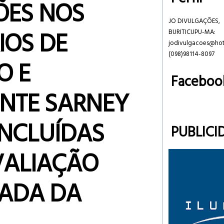
ÕES NOS
JO DIVULGAÇÕES,
IOS DE
BURITICUPU-MA:
jodivulgacoes@ho
(098)98114-8097
O E
Faceboo
ENTE SARNEY
NCLUÍDAS
PUBLICI
ALIAÇÃO
ADA DA