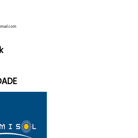
tmail.com
k
DADE