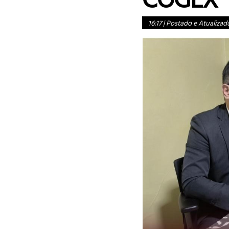
16:17
|
Postado e Atualizad