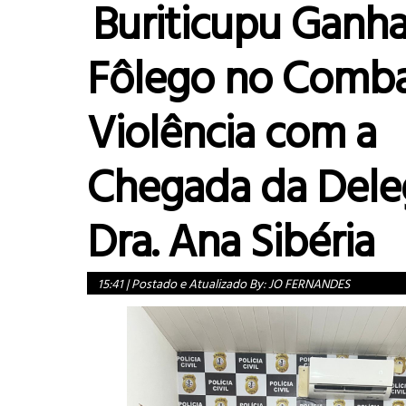
Buriticupu Ganh
Fôlego no Comba
Violência com a
Chegada da Del
Dra. Ana Sibéria
15:41
|
Postado e Atualizado By:
JO FERNANDES