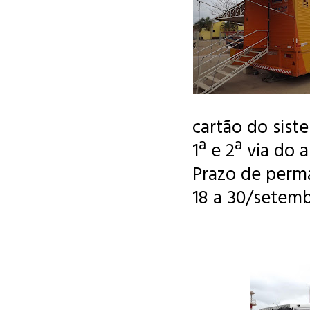
cartão do sist
1ª e 2ª via do 
Prazo de perm
18 a 30/setem