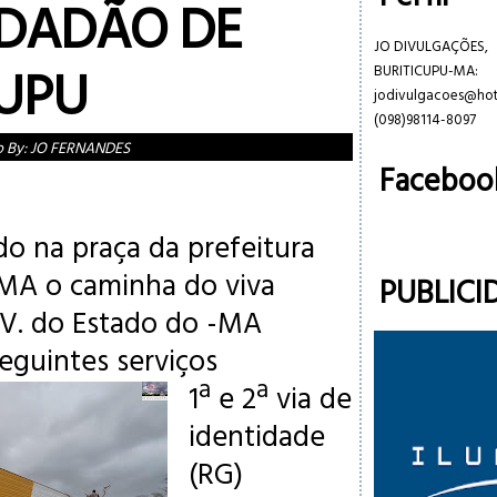
IDADÃO DE
JO DIVULGAÇÕES,
CUPU
BURITICUPU-MA:
jodivulgacoes@ho
(098)98114-8097
o By:
JO FERNANDES
Faceboo
do na praça da prefeitura
-MA o caminha do viva
PUBLICI
V. do Estado
do -MA
eguintes serviços
1ª e 2ª via de
identidade
(RG)