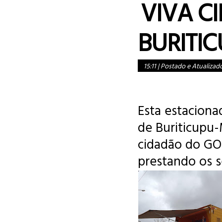
VIVA C
BURITI
15:11
|
Postado e Atualizad
Esta estaciona
de Buriticupu
cidadão do GO
prestando os s