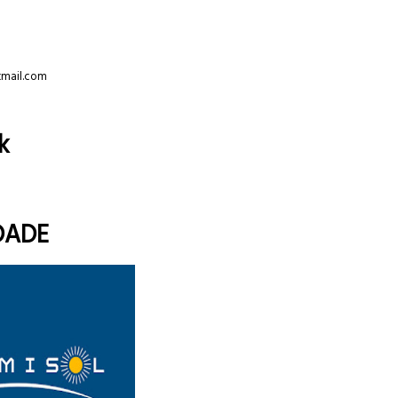
tmail.com
k
DADE