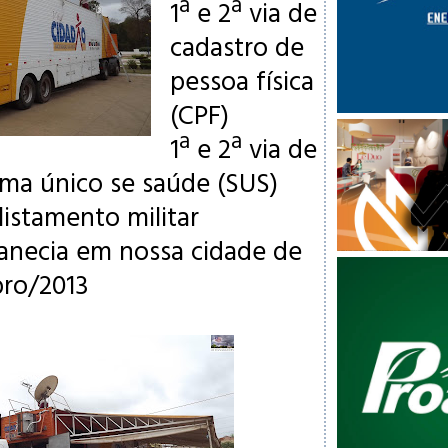
1ª e 2ª via de
cadastro de
pessoa física
(CPF)
1ª e 2ª via de
ema único se saúde (SUS)
alistamento militar
anecia em nossa cidade de
bro/2013