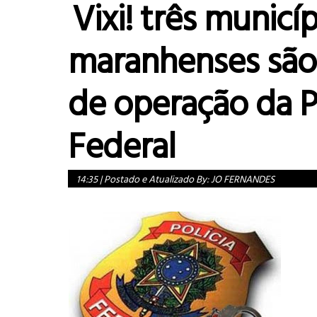
Vixi! três municí
maranhenses são
de operação da P
Federal
14:35
|
Postado e Atualizado By:
JO FERNANDES