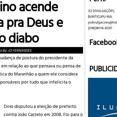
Dino acende
JO DIVULGAÇÕES,
a pra Deus e
BURITICUPU-MA:
jodivulgacoes@ho
(098)98114-8097
o diabo
Faceboo
o By:
JO FERNANDES
udança de postura do presidente da
, em relação ao que pensava ou pensa de
PUBLICI
ítica do Maranhão a quem ele considera
ponsáveis por tudo que infelicita o
Dino disputou a eleição de prefeito
contra João Castelo em 2008. Foi para o