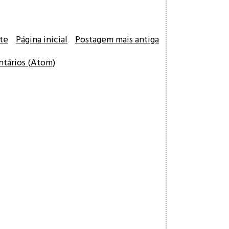
te
Página inicial
Postagem mais antiga
ntários (Atom)