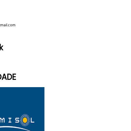
tmail.com
k
DADE