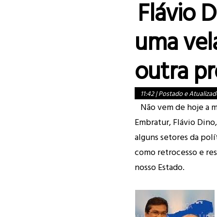
Flávio 
uma vel
outra pr
11:42
|
Postado e Atualizad
Não vem de hoje a m
Embratur, Flávio Dino
alguns setores da pol
como retrocesso e res
nosso Estado.