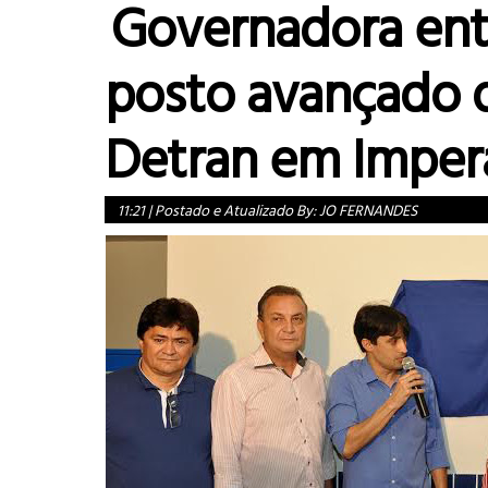
Governadora ent
posto avançado 
Detran em Impera
11:21
|
Postado e Atualizado By:
JO FERNANDES