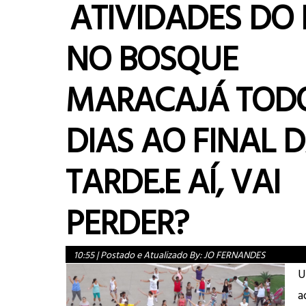
ATIVIDADES DO
NO BOSQUE
MARACAJÁ TOD
DIAS AO FINAL 
TARDE.E AÍ, VAI
PERDER?
10:55
|
Postado e Atualizado By:
JO FERNANDES
U
a