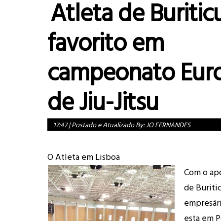
Atleta de Buritic
favorito em
campeonato Eur
de Jiu-Jitsu
17:47
|
Postado e Atualizado By:
JO FERNANDES
O Atleta em Lisboa
Com o apo
de Buriti
empresári
esta em P