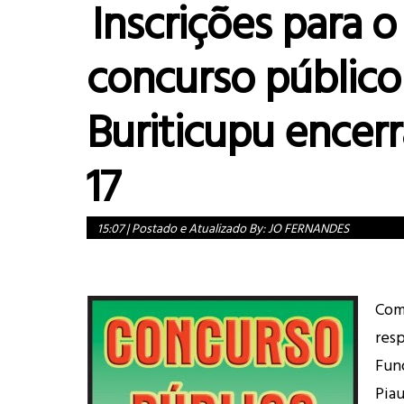
Inscrições para o
concurso público
Buriticupu encer
17
15:07
|
Postado e Atualizado By:
JO FERNANDES
Co
res
Fun
Piau